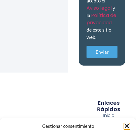
acepto el
Aviso legal
y
Política de
la
privacidad
de este sitio
web.
Enviar
Enlaces
Rápidos
Inicio
Quiénes
Gestionar consentimiento
somos